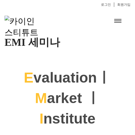
로그인
회원가입
EMI 세미나
E
valuationㅣ
M
arket ㅣ
I
nstitute