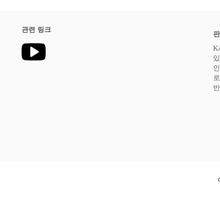
관련 링크
판
K
있
인
로
반