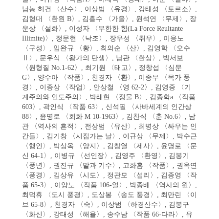
남농 허건 〈산수〉, 이상범 〈유경〉, 강태성 〈토르소〉,
김형대 〈환원 B〉, 김흥수 〈가을〉, 원석연 〈무제〉, 장
운상 〈설화〉, 이성자 〈무한한 힘(La Force Reultante
Illimite)〉, 정문현 〈낙조〉, 장우성 〈취우〉, 이응노
〈구성〉, 임완규 〈황〉, 최의순 〈산〉, 김영학 〈오수
Ⅱ〉, 문우식 〈왕가의 탄생〉, 남관 〈환상〉, 박서보
〈원형질 No.1-62〉, 최기원 〈태고〉, 정창섭 〈심문
G〉, 양수아 〈작품〉, 천경자 〈환〉, 이종무 〈목가 풍
경〉, 이종상 〈작업〉, 안상철 〈영 62-2〉, 김영중 〈기
계주의와 인도주의〉, 박래현 〈정물 B〉, 김종학a 〈작품
603〉, 곽인식 〈작품 63〉, 신석필 〈사바세계의 인간상
88〉, 윤명로 〈회화 M 10-1963〉, 김찬식 〈춘 No.6〉, 남
관 〈역사의 흔적〉, 전상범 〈유산〉, 최병상 〈싸우는 인
간들〉, 김기창 〈시집가는 날〉, 이규상 〈무제〉, 박수근
〈행인〉, 박상옥 〈양지〉, 김창열 〈제사〉, 윤명로 〈문
신 64-1〉, 이병규 〈선인장〉, 김영주 〈환영〉, 김봉기
〈풍년〉, 권진규 〈말과 기수〉, 고화흠 〈작품〉, 권옥연
〈풍경〉, 김상유 〈시도〉, 정관모 〈섭리〉, 김종영 〈작
품 65-3〉, 이양노 〈작품 106-얼〉, 박종배 〈역사의 원〉,
최덕휴 〈도시 풍경〉, 도상봉 〈송도 풍경〉, 최만린 〈이
브 65-8〉, 천경자 〈숙〉, 이상범 〈하경산수〉, 김봉구
〈화신〉, 강태성 〈해율〉, 송수남 〈작품 66-다라〉, 유