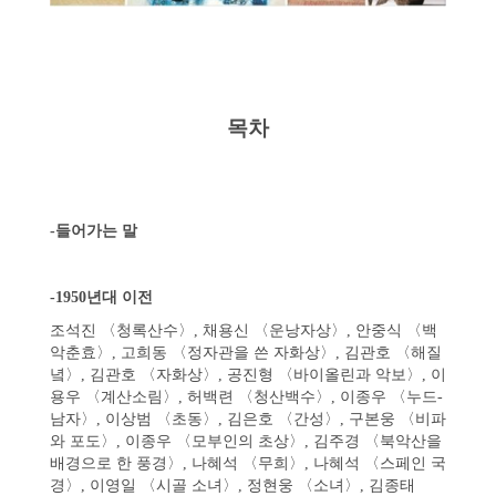
목차
-들어가는 말
-1950년대 이전
조석진 〈청록산수〉, 채용신 〈운낭자상〉, 안중식 〈백
악춘효〉, 고희동 〈정자관을 쓴 자화상〉, 김관호 〈해질
녘〉, 김관호 〈자화상〉, 공진형 〈바이올린과 악보〉, 이
용우 〈계산소림〉, 허백련 〈청산백수〉, 이종우 〈누드-
남자〉, 이상범 〈초동〉, 김은호 〈간성〉, 구본웅 〈비파
와 포도〉, 이종우 〈모부인의 초상〉, 김주경 〈북악산을
배경으로 한 풍경〉, 나혜석 〈무희〉, 나혜석 〈스페인 국
경〉, 이영일 〈시골 소녀〉, 정현웅 〈소녀〉, 김종태