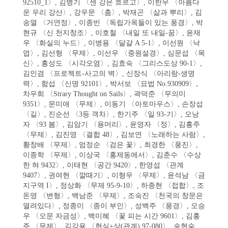
92510_1〉, 김병기 〈센 강은 흐르고〉, 이한우 〈아름다
운 우리 강산〉, 강우문 〈춤〉, 박재곤 〈삶과 뿌리〉, 김
송열 〈거연정〉, 이종빈 〈독립가옥들이 있는 풍경〉, 박
현규 〈신 천지창조〉, 이호철 〈내일 또 내일-꿈〉, 윤재
우 〈화실의 누드〉, 이병용 〈달걀 A 5-1〉, 이선원 〈낙
엽〉, 김선형 〈무제〉, 이선우 〈중원설경〉, 심문섭 〈목
신〉, 홍성도 〈시각오염〉, 김효숙 〈그리스도상 90-1〉,
김인겸 〈프로젝트-사고의 벽〉, 신장식 〈아리랑-생명
력〉, 함섭 〈신명 92101〉, 박서보 〈묘법 No.930909〉,
차우희 〈Strary Thought on Sails〉, 곽덕준 〈무의미
9351〉, 문미애 〈무제〉, 이동기 〈아토마우스〉, 손장섭
〈길〉, 진순선 〈3등 객차〉, 한기주 〈일 93-기〉, 오낭
자 〈93 봄〉, 김암기 〈용머리〉, 윤영자 〈정〉, 김홍주
〈무제〉, 김진영 〈결합 48〉, 김보연 〈노래하는 사람〉,
황창배 〈무제〉, 엄정순 〈검은 꽃〉, 최경한 〈풍진〉,
이종학 〈무제〉, 이상국 〈홍제동에서〉, 김춘수 〈수상
한 혀 9432〉, 이태현 〈공간 9420〉, 한영섭 〈관계
9407〉, 권여현 〈깔때기〉, 이형우 〈무제〉, 윤석남 〈금
지구역 I〉, 정상화 〈무제 95-9-10〉, 하종현 〈접합〉, 조
돈영 〈변형〉, 백남준 〈무제〉, 조숙진 〈천국의 창문은
열려있다〉, 정종미 〈종이 부인〉, 성백주 〈풍경〉, 오승
우 〈오문 자금성〉, 백미혜 〈꽃 피는 시간 9601〉, 김홍
주 〈무제〉, 김강용 〈현실+상(관계) 97-080〉, 송현숙