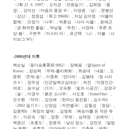
〈2획 21. 6. 1997〉, 오치균 〈전원일기〉, 김희영 〈풍
경〉, 강미선 〈마음의 풍경 Ⅲ〉, 이양원 〈상〉, 문봉선
〈강산〉, 정창섭 〈묵고 99606〉, 지삼 김아영 〈더불어
함께〉, 민정기 〈나무〉, 박훈성 〈사이-식물〉, 윤애근
〈공 화려한 출발〉, 박남철 〈무천〉, 서정태 〈푸른 초
상-봄〉, 구본주 〈미스터 리〉, 유근택 〈나〉, 이불 〈사
이보그 W5〉
-2000년대 이후
백순실 〈동다송東茶頌 0062〉, 장혜용 〈얼Spirit of
Korea〉, 장승택 〈무제-폴리회화〉, 최송대 〈내음〉, 도
윤희 〈존재-숲〉, 이중희 〈만다라〉, 김봉태 〈창 시리
즈Ⅱ〉, 장우성 〈단군일백오십대손〉, 허진 〈익명인간-
여로〉, 송수남 〈2131〉, 오숙환 〈빛과 시공간〉, 강경구
〈숲〉, 이경수 〈붉은 소나무〉, 서도호 〈Some/One〉,
오수환 〈적막〉, 강요배 〈한라산 용진동〉, 김수자b
〈2002 일기Ⅱ〉, 신양섭 〈자연별곡〉, 김철성 〈정담〉,
김종학b 〈욕망의 열매〉, 김명희 〈복숭아를 든 작은 뮤
즈〉, 이은숙 〈땅〉, 정현 〈무제〉, 심재영 〈순례자〉,
백원선 〈초충도〉, 정병국 〈낯선 장소〉, 강찬모 〈말없
는 동행〉, 유휴열 〈잃어버린 시간〉, 김춘옥 〈유현〉,