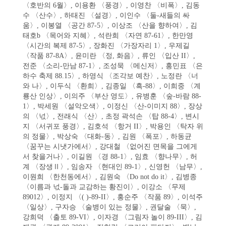
〈호반의 6월〉, 이용환 〈풍경〉, 이영찬 〈비폭〉, 김동
수 〈산수〉, 하태진 〈설경〉, 이인수 〈둘-새들의 싸
움〉, 이봉열 〈공간 87-5〉, 이상조 〈산을 향하여〉, 김
태호b 〈목어와 지혜〉, 석란희 〈자연 87-61〉, 한만영
〈시간의 복제 87-5〉, 장화진 〈가장자리 1〉, 우제길
〈작품 87-8A〉, 윤미란 〈정, 화음〉, 류인 〈입산 II〉,
전준 〈소리-만남 87-1〉, 조성묵 〈메신저〉, 홍민표 〈은
하수 축제 88.15〉, 하영식 〈조각보 예찬〉, 노정란 〈너
와 나〉, 이두식 〈환희〉, 김종일 〈흑-88〉, 이희중 〈계
룡산 인상〉, 이의주 〈부산 영도〉, 유병훈 〈숲-바람 88-
1〉, 박세원 〈설악오색〉, 이정신 〈산-이미지 88〉, 장상
의 〈넋〉, 전래식 〈산〉, 초정 곽석손 〈탑 88-4〉, 변시
지 〈서귀포 풍경〉, 김호석 〈항거 II〉, 박용인 〈탁자 위
의 정물〉, 박상숙 〈대화-동〉, 김원 〈폭포〉, 하동균
〈꿈꾸는 시냇가에서〉, 강대철 〈없어진 면목을 그에게
서 찾을거나〉, 이길원 〈경 88-1〉, 임효 〈향나무〉, 허
계 〈장생Ⅱ〉, 임송자 〈현대인 89-1〉, 신영헌 〈남무〉,
이원희 〈한천동에서〉, 김원숙 〈Do not do it〉, 김병종
〈이름과 넋-돌과 교감하는 황진이〉, 이강소 〈무제
89012〉, 이정지 〈( )-89-II〉, 홍순주 〈작품 89〉, 이석주
〈일상〉, 구자승 〈술병이 있는 정물〉, 권달술 〈묵〉,
강희덕 〈출토 89-VI〉, 이자경 〈그림자 놀이 89-III〉, 김