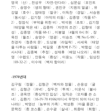
영국 〈산〉, 전성우 〈자연-만다라〉, 심문섭 〈포인트
77〉, 송영수 〈생의 형태〉, 권진규 〈지원의 얼굴〉, 유
강열 〈호수〉, 엄태정 〈절규〉, 이득찬 〈경일〉, 서승원
〈동시성〉, 김기창 〈아악의 리듬〉, 김종영 〈작품 67-
2〉, 정점식 〈부덕을 위한 비〉, 박석원 〈초토〉, 김기창
〈태양을 먹은 새〉, 김종하 〈자연의 조건〉, 김형대 〈생
성〉, 김종영 〈작품 68-1〉, 이봉열 〈4월의 0시 B〉, 장
욱진 〈월조〉, 송영수 〈영광〉, 이승조 〈핵 No.G-99〉,
천경자 〈청춘의 문〉, 도상봉 〈라일락〉, 서세옥 〈태양
을 다투는 사람들〉, 박길웅 〈흔적백 F-75〉, 박항섭 〈선
사시대〉, 김종복 〈추정〉, 성재휴 〈배암 나오라〉, 유희
영 〈수렵도〉, 안동숙 〈환상〉, 이응노 〈작품〉, 임상진
〈69-32-2〉, 이수재 〈백자 항아리〉
-1970년대
김구림 〈정물〉, 김형근 〈백자와 정물〉, 손응성 〈굴
비〉, 김형근 〈과녁〉, 장두건 〈투계〉, 이운식 〈불사
조〉, 권옥연 〈환상적인 입상〉, 임직순 〈모자를 쓴 소
녀〉, 김환기 〈16-IV-70 #166(어디서 무엇이 되어 다시 만
나랴)〉, 박영선 〈농부의 가족〉, 박성환 〈마을 풍경〉,
문학진 〈흰 코스튬〉, 손수광 〈실내〉, 최종태 〈회향〉,