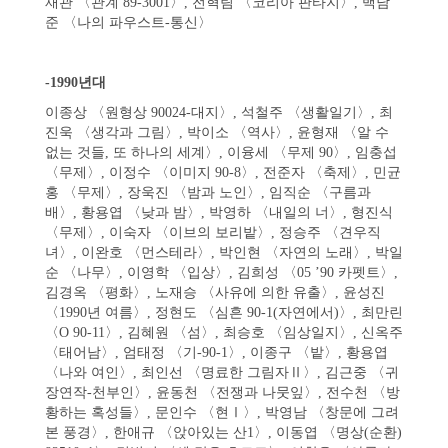
재관 〈관계 89-3001〉, 전혁림 〈코리아 판타지〉, 백남
준 〈나의 파우스트-통신〉
-1990년대
이종상 〈원형상 90024-대지〉, 석철주 〈생활일기〉, 최
진욱 〈생각과 그림〉, 박이소 〈역사〉, 윤형재 〈알 수
없는 것들, 또 하나의 세계〉, 이융세 〈무제 90〉, 임충섭
〈무제〉, 이정수 〈이미지 90-8〉, 전준자 〈축제〉, 민균
홍 〈무제〉, 장욱진 〈밤과 노인〉, 임직순 〈구름과
배〉, 황용엽 〈낮과 밤〉, 박영하 〈내일의 너〉, 형진식
〈무제〉, 이숙자 〈이브의 보리밭〉, 정승주 〈견우직
녀〉, 이완호 〈먼스테라〉, 박인현 〈자연의 노래〉, 박일
순 〈나무〉, 이영학 〈입상〉, 김희성 〈05 ’90 카펫트〉,
김경옥 〈평화〉, 노재승 〈사유에 의한 유출〉, 윤성진
〈1990년 여름〉, 정현도 〈심흔 90-1(자연에서)〉, 최만린
〈O 90-11〉, 김혜원 〈섬〉, 최승호 〈임상일지〉, 신옥주
〈태어남〉, 엄태정 〈기-90-1〉, 이종구 〈밭〉, 황용엽
〈나와 여인〉, 최인선 〈명료한 그림자Ⅱ〉, 김근중 〈귀
장연작-천부인〉, 윤동천 〈전쟁과 나뭇잎〉, 전수천 〈방
황하는 혹성들〉, 문인수 〈현Ⅰ〉, 박영남 〈창문에 그려
본 풍경〉, 한애규 〈앉아있는 산1〉, 이동엽 〈명상(순환)