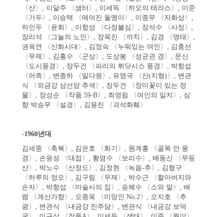
〈산〉, 이달주 〈샘터〉, 이세득 〈하오의 테라스〉, 이준
〈가두〉, 이승택 〈매어진 돌멩이〉, 이종무 〈자화상〉,
하인두 〈윤회〉, 이항성 〈다정불심〉, 장석수 〈사정〉,
장리석 〈그늘의 노인〉, 장욱진 〈까치〉, 김경 〈명태〉,
권옥연 〈신화시대〉, 김정숙 〈누워있는 여인〉, 김충선
〈무제〉, 김흥수 〈군상〉, 도상봉 〈성균관 경〉, 문신
〈도시풍경〉, 장두건 〈파리의 뤼닷시스 풍경〉, 박항섭
〈어족〉, 변종하 〈밀다원〉, 유영국 〈산(지형)〉, 변관
식 〈외금강 삼선암 추색〉, 장두건 〈장미꽃이 있는 정
물〉, 장성순 〈작품 59-B〉, 최영림 〈여인의 일지〉, 심
향 박승무 〈설경〉, 김용진 〈괴석화훼〉
-1960년대
김세중 〈축복〉, 김은호 〈화기〉, 원계홍 〈골목 안 풍
경〉, 손응성 〈대접〉, 황염수 〈보리수〉, 배동신 〈무등
산〉, 박노수 〈산정도〉, 김정현 〈녹음-추〉, 김형구
〈하루의 정오〉, 김구림 〈무제〉, 박수근 〈할아버지와
손자〉, 박항섭 〈마술사의 집〉, 송혜수 〈소와 말〉, 배
렴 〈계산가향〉, 오종욱 〈미망인 No.2〉, 오지호 〈추
광〉, 변관식 〈내금강 진주담〉, 변관식 〈내금강 보덕
굴〉, 이규상 〈작품A〉, 이세득 〈생태〉, 이준 〈월야〉,