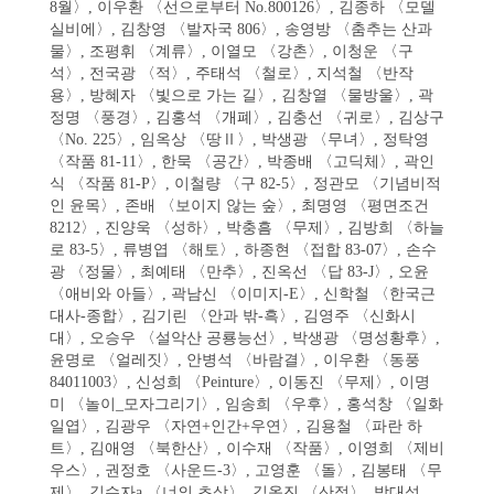
8월〉, 이우환 〈선으로부터 No.800126〉, 김종하 〈모델
실비에〉, 김창영 〈발자국 806〉, 송영방 〈춤추는 산과
물〉, 조평휘 〈계류〉, 이열모 〈강촌〉, 이청운 〈구
석〉, 전국광 〈적〉, 주태석 〈철로〉, 지석철 〈반작
용〉, 방혜자 〈빛으로 가는 길〉, 김창열 〈물방울〉, 곽
정명 〈풍경〉, 김홍석 〈개폐〉, 김충선 〈귀로〉, 김상구
〈No. 225〉, 임옥상 〈땅Ⅱ〉, 박생광 〈무녀〉, 정탁영
〈작품 81-11〉, 한묵 〈공간〉, 박종배 〈고딕체〉, 곽인
식 〈작품 81-P〉, 이철량 〈구 82-5〉, 정관모 〈기념비적
인 윤목〉, 존배 〈보이지 않는 숲〉, 최명영 〈평면조건
8212〉, 진양욱 〈성하〉, 박충흠 〈무제〉, 김방희 〈하늘
로 83-5〉, 류병엽 〈해토〉, 하종현 〈접합 83-07〉, 손수
광 〈정물〉, 최예태 〈만추〉, 진옥선 〈답 83-J〉, 오윤
〈애비와 아들〉, 곽남신 〈이미지-E〉, 신학철 〈한국근
대사-종합〉, 김기린 〈안과 밖-흑〉, 김영주 〈신화시
대〉, 오승우 〈설악산 공룡능선〉, 박생광 〈명성황후〉,
윤명로 〈얼레짓〉, 안병석 〈바람결〉, 이우환 〈동풍
84011003〉, 신성희 〈Peinture〉, 이동진 〈무제〉, 이명
미 〈놀이_모자그리기〉, 임송희 〈우후〉, 홍석창 〈일화
일엽〉, 김광우 〈자연+인간+우연〉, 김용철 〈파란 하
트〉, 김애영 〈북한산〉, 이수재 〈작품〉, 이영희 〈제비
우스〉, 권정호 〈사운드-3〉, 고영훈 〈돌〉, 김봉태 〈무
제〉, 김수자a 〈너의 초상〉, 김옥진 〈산정〉, 박대성