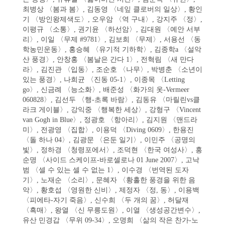
최병상 〈봄과 봄〉, 김동영 〈네잎 클로버의 일상〉, 황인
기 〈방인왕제색도〉, 오우암 〈역 구내〉, 강지주 〈정〉,
이평규 〈소통〉, 권기윤 〈하선암〉, 김대원 〈예안 서부
리〉, 이일 〈무제 #9781〉, 김보희 〈무제〉, 서용선 〈동
학농민운동〉, 홍승혜 〈유기적 기하학〉, 김종학a 〈설악
산 풍경〉, 안창홍 〈봄날은 간다 1〉, 전혁림 〈새 만다
라〉, 김진관 〈입동〉, 조순호 〈나무〉, 박병춘 〈소년이
있는 풍경〉, 나희균 〈진동 05-1〉, 이종목 〈Letting
go〉, 신금례 〈능소화〉, 배준성 〈화가의 옷-Vermeer
060828〉, 김선두 〈행-초록 바람〉, 김동유 〈마릴린vs클
라크 게이블〉, 강익중 〈행복한 세상〉, 강형구 〈Vincent
van Gogh in Blue〉, 정광호 〈항아리〉, 김지원 〈맨드라
미〉, 전광영 〈집합〉, 이용덕 〈Diving 0609〉, 한용진
〈돌 하나 04〉, 김광문 〈은둔 일기〉, 이민주 〈공명의
빛〉, 정하경 〈청령포에서〉, 조덕현 〈한국 여성사〉, 홍
순명 〈사이드 스케이프-바로셀로나 01 June 2007〉, 고낙
범 〈셀 수 있는 셀 수 없는 1〉, 이수경 〈번역된 도자
기〉, 노재순 〈소리〉, 문혜자 〈황홀한 풍경을 위한 음
악〉, 황호섭 〈영원한 신비〉, 제정자 〈정, 동〉, 이용백
〈피에타-자기 죽음〉, 신수희 〈두 개의 꿈〉, 허달재
〈흑매〉, 왕열 〈신 무릉도원〉, 이열 〈생성공간변수〉,
유산 민경갑 〈무위 09-34〉, 오명희 〈삶의 작은 찬가-노