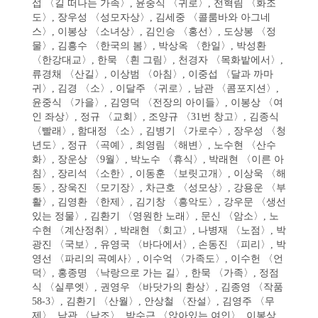
섭 〈길 떠나는 가족〉, 윤중식 〈귀로〉, 전혁림 〈화조
도〉, 장우성 〈성모자상〉, 김세중 〈콜룸바와 아그네
스〉, 이봉상 〈소녀상〉, 김인승 〈홍선〉, 도상봉 〈정
물〉, 김흥수 〈한국의 봄〉, 박상옥 〈한일〉, 박성환
〈한강대교〉, 한묵 〈흰 그림〉, 천경자 〈목화밭에서〉,
류경채 〈산길〉, 이상범 〈아침〉, 이중섭 〈달과 까마
귀〉, 김경 〈소〉, 이달주 〈귀로〉, 남관 〈콤포지션〉,
윤중식 〈가을〉, 김영덕 〈전장의 아이들〉, 이봉상 〈여
인 좌상〉, 정규 〈교회〉, 조양규 〈31번 창고〉, 김종식
〈빨래〉, 함대정 〈소〉, 김병기 〈가로수〉, 장우성 〈청
년도〉, 정규 〈곡예〉, 최영림 〈해변〉, 노수현 〈산수
화〉, 장운상 〈9월〉, 박노수 〈휴식〉, 박래현 〈이른 아
침〉, 장리석 〈소한〉, 이동훈 〈보릿고개〉, 이상욱 〈해
동〉, 장욱진 〈모기장〉, 차근호 〈성모상〉, 강용운 〈부
활〉, 김영환 〈한제〉, 김기창 〈흥악도〉, 강우문 〈생선
있는 정물〉, 김환기 〈영원한 노래〉, 문신 〈암소〉, 노
수현 〈계산정취〉, 박래현 〈회고〉, 나병재 〈노점〉, 박
광진 〈국보〉, 유영국 〈바다에서〉, 손동진 〈피리〉, 박
영선 〈파리의 곡예사〉, 이수억 〈가족도〉, 이수헌 〈언
덕〉, 홍종명 〈낙랑으로 가는 길〉, 한묵 〈가족〉, 정점
식 〈실루엣〉, 권영우 〈바닷가의 환상〉, 김종영 〈작품
58-3〉, 김환기 〈산월〉, 안상철 〈잔설〉, 김영주 〈무
제〉, 남관 〈낙조〉, 박수근 〈앉아있는 여인〉, 이봉상