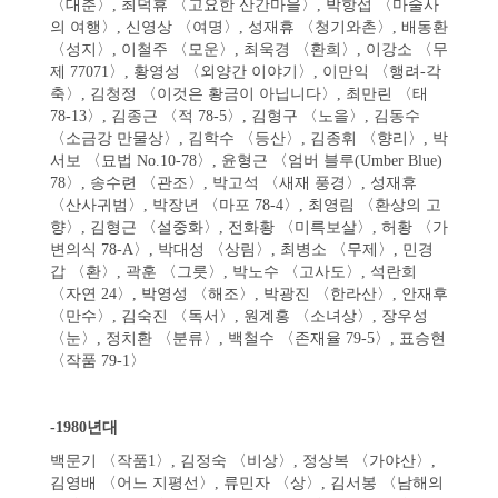
〈대춘〉, 최덕휴 〈고요한 산간마을〉, 박항섭 〈마술사
의 여행〉, 신영상 〈여명〉, 성재휴 〈청기와촌〉, 배동환
〈성지〉, 이철주 〈모운〉, 최욱경 〈환희〉, 이강소 〈무
제 77071〉, 황영성 〈외양간 이야기〉, 이만익 〈행려-각
축〉, 김청정 〈이것은 황금이 아닙니다〉, 최만린 〈태
78-13〉, 김종근 〈적 78-5〉, 김형구 〈노을〉, 김동수
〈소금강 만물상〉, 김학수 〈등산〉, 김종휘 〈향리〉, 박
서보 〈묘법 No.10-78〉, 윤형근 〈엄버 블루(Umber Blue)
78〉, 송수련 〈관조〉, 박고석 〈새재 풍경〉, 성재휴
〈산사귀범〉, 박장년 〈마포 78-4〉, 최영림 〈환상의 고
향〉, 김형근 〈설중화〉, 전화황 〈미륵보살〉, 허황 〈가
변의식 78-A〉, 박대성 〈상림〉, 최병소 〈무제〉, 민경
갑 〈환〉, 곽훈 〈그릇〉, 박노수 〈고사도〉, 석란희
〈자연 24〉, 박영성 〈해조〉, 박광진 〈한라산〉, 안재후
〈만수〉, 김숙진 〈독서〉, 원계홍 〈소녀상〉, 장우성
〈눈〉, 정치환 〈분류〉, 백철수 〈존재율 79-5〉, 표승현
〈작품 79-1〉
-1980년대
백문기 〈작품1〉, 김정숙 〈비상〉, 정상복 〈가야산〉,
김영배 〈어느 지평선〉, 류민자 〈상〉, 김서봉 〈남해의