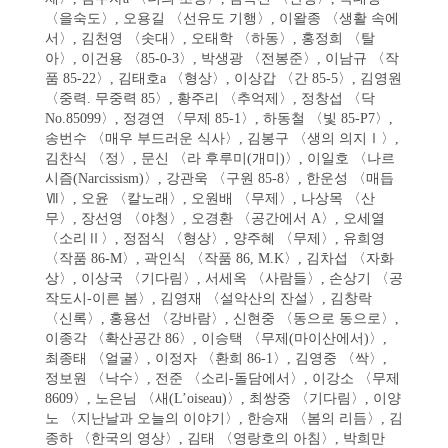
〈을숙도〉, 오용길 〈선유도 기행〉, 이왈종 〈생활 속에
서〉, 김천영 〈솟대〉, 오태학 〈하동〉, 홍정희 〈탈
아〉, 이건용 〈85-0-3〉, 박생광 〈전봉준〉, 이남규 〈작
품 85-22〉, 김태호a 〈형상〉, 이상갑 〈간 85-5〉, 김영원
〈중력. 무중력 85〉, 황주리 〈추억제〉, 정창섭 〈닥
No.85099〉, 정경연 〈무제 85-1〉, 하동철 〈빛 85-P7〉,
송번수 〈매우 부드러운 식사〉, 김봉구 〈생의 의지Ⅰ〉,
김찬식 〈정〉, 문신 〈라 후루미(개미)〉, 이일호 〈나르
시즘(Narcissism)〉, 강관욱 〈구원 85-8〉, 한운성 〈매듭
Ⅶ〉, 오윤 〈칼노래〉, 오원배 〈무제〉, 나상목 〈산
무〉, 장선영 〈야청〉, 오경환 〈공간에서 A〉, 오세열
〈소리Ⅱ〉, 정점식 〈형상〉, 양주혜 〈무제〉, 유희영
〈작품 86-M〉, 곽인식 〈작품 86, M.K〉, 김차섭 〈자화
상〉, 이상국 〈기다림〉, 서세옥 〈사람들〉, 손상기 〈공
작도시-이른 봄〉, 김영재 〈설악산의 잔설〉, 김창락
〈신록〉, 홍용선 〈강바람〉, 신현중 〈동으로 동으로〉,
이종각 〈확산공간 86〉, 이승택 〈무제(마이산에서)〉,
최종태 〈얼굴〉, 이정자 〈환희 86-1〉, 김영중 〈싹〉,
정보원 〈낙수〉, 전준 〈소리-돌담에서〉, 이강소 〈무제
8609〉, 노은님 〈새(L’oiseau)〉, 최쌍중 〈기다림〉, 이양
노 〈지난날과 오늘의 이야기〉, 한승재 〈봄의 리듬〉, 김
종하 〈한국의 영상〉, 김태 〈영랑호의 아침〉, 박희만