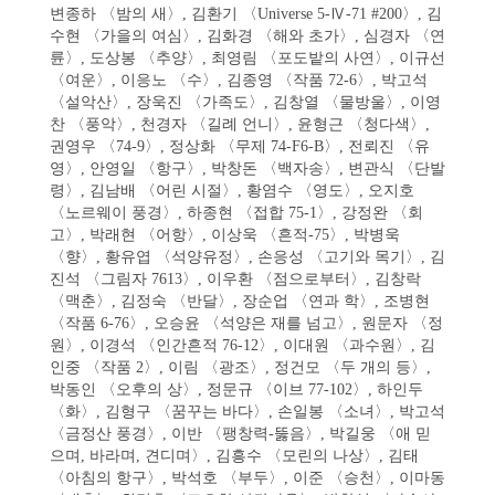
변종하 〈밤의 새〉, 김환기 〈Universe 5-Ⅳ-71 #200〉, 김
수현 〈가을의 여심〉, 김화경 〈해와 초가〉, 심경자 〈연
륜〉, 도상봉 〈추양〉, 최영림 〈포도밭의 사연〉, 이규선
〈여운〉, 이응노 〈수〉, 김종영 〈작품 72-6〉, 박고석
〈설악산〉, 장욱진 〈가족도〉, 김창열 〈물방울〉, 이영
찬 〈풍악〉, 천경자 〈길례 언니〉, 윤형근 〈청다색〉,
권영우 〈74-9〉, 정상화 〈무제 74-F6-B〉, 전뢰진 〈유
영〉, 안영일 〈항구〉, 박창돈 〈백자송〉, 변관식 〈단발
령〉, 김남배 〈어린 시절〉, 황염수 〈영도〉, 오지호
〈노르웨이 풍경〉, 하종현 〈접합 75-1〉, 강정완 〈회
고〉, 박래현 〈어항〉, 이상욱 〈흔적-75〉, 박병욱
〈향〉, 황유엽 〈석양유정〉, 손응성 〈고기와 목기〉, 김
진석 〈그림자 7613〉, 이우환 〈점으로부터〉, 김창락
〈맥춘〉, 김정숙 〈반달〉, 장순업 〈연과 학〉, 조병현
〈작품 6-76〉, 오승윤 〈석양은 재를 넘고〉, 원문자 〈정
원〉, 이경석 〈인간흔적 76-12〉, 이대원 〈과수원〉, 김
인중 〈작품 2〉, 이림 〈광조〉, 정건모 〈두 개의 등〉,
박동인 〈오후의 상〉, 정문규 〈이브 77-102〉, 하인두
〈화〉, 김형구 〈꿈꾸는 바다〉, 손일봉 〈소녀〉, 박고석
〈금정산 풍경〉, 이반 〈팽창력-뚫음〉, 박길웅 〈애 믿
으며, 바라며, 견디며〉, 김흥수 〈모린의 나상〉, 김태
〈아침의 항구〉, 박석호 〈부두〉, 이준 〈승천〉, 이마동