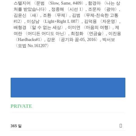
스텔지어 〈문범 〈Slow, Same, #409〉, 함경아 〈나는 상
처를 받았습니다〉, 정종해 〈시선 1〉, 조문자 〈광야〉,
김윤신 〈새〉, 조환 〈무제〉, 김범 〈무제-친숙한 고통
#12〉, 이상남 〈Light+Right L 087〉, 김덕용 〈자운영〉,
배형경 〈알 수 없는 세상〉, 이미연 〈마음의 여행〉, 제
여란 〈어디든 어디도 아닌〉, 최정화 〈연금술〉, 이진용
〈Hardbacks#1〉, 강운 〈공기와 꿈-05, 2016〉, 박서보
〈묘법 No.161207〉
PRIVATE COURSE
PRIVATE
365 일