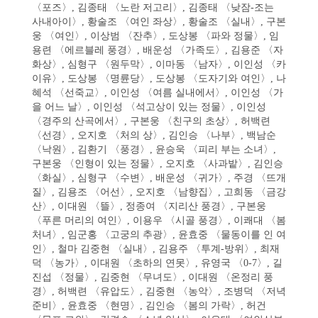
〈포즈〉, 김종태 〈노란 저고리〉, 김종태 〈낮잠-조는
사내아이〉, 황술조 〈여인 좌상〉, 황술조 〈실내〉, 구본
웅 〈여인〉, 이상범 〈잔추〉, 도상봉 〈파와 정물〉, 임
용련 〈에르블레 풍경〉, 배운성 〈가족도〉, 김용준 〈자
화상〉, 심형구 〈원두막〉, 이마동 〈남자〉, 이인성 〈카
이유〉, 도상봉 〈명륜당〉, 도상봉 〈도자기와 여인〉, 나
혜석 〈선죽교〉, 이인성 〈여름 실내에서〉, 이인성 〈가
을 어느 날〉, 이인성 〈석고상이 있는 정물〉, 이인성
〈경주의 산곡에서〉, 구본웅 〈친구의 초상〉, 허백련
〈선경〉, 오지호 〈처의 상〉, 김인승 〈나부〉, 백남순
〈낙원〉, 김환기 〈풍경〉, 윤승욱 〈피리 부는 소녀〉,
구본웅 〈인형이 있는 정물〉, 오지호 〈사과밭〉, 김인승
〈화실〉, 심형구 〈수변〉, 배운성 〈귀가〉, 주경 〈뜨개
질〉, 김용조 〈어선〉, 오지호 〈남향집〉, 고희동 〈금강
산〉, 이대원 〈뜰〉, 정종여 〈지리산 풍경〉, 구본웅
〈푸른 머리의 여인〉, 이용우 〈시골 풍경〉, 이쾌대 〈봄
처녀〉, 임군홍 〈고궁의 추광〉, 윤효중 〈물동이를 인 여
인〉, 철마 김중현 〈실내〉, 김용주 〈투계-방위〉, 최재
덕 〈농가〉, 이대원 〈초하의 연못〉, 유영국 〈0-7〉, 길
진섭 〈정물〉, 김중현 〈무녀도〉, 이대원 〈온정리 풍
경〉, 허백련 〈유압도〉, 김중현 〈농악〉, 조병덕 〈저녁
준비〉, 윤효중 〈현명〉, 김인승 〈봄의 가락〉, 허건