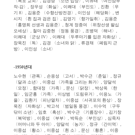
〈목포 교외〉, 김경승 〈소년 입상〉, 이유태 〈여인삼부
작-감〉, 장우성 〈화실〉, 이쾌대 〈부인도〉, 진환 〈우
기 8〉, 김용준 〈수향산방전경〉, 이인성 〈해당화〉, 변
시지 〈흰 집과 검은 집〉, 김영기 〈향가일취〉, 김용준
〈홍명희 선생과 김용준〉, 청계 정종여 〈위창선생 팔십
오세상〉, 철마 김중현 〈정동 풍경〉, 조병덕 〈해녀〉,
이쾌대 〈군상 IV〉, 이쾌대 〈두루마기를 입은 자화상〉,
장욱진 〈독〉, 김경 〈소녀와 닭〉, 류경채 〈폐림지 근
방〉, 이인성 〈소녀〉
-1950년대
노수현 〈관폭〉, 손응성 〈고서〉, 박수근 〈춘일〉, 정규
〈달과 소년〉, 이중섭 〈가족을 그리는 화가〉, 양달석
〈모정〉, 함대정 〈가족〉, 문신 〈닭장〉, 박상옥 〈한
일〉, 임군홍 〈가족〉, 이상범 〈도림유거〉, 이응노 〈가
을〉, 김환기 〈피난열차〉, 이중섭 〈서귀포의 환상〉, 장
욱진 〈자화상〉, 박고석 〈범일동 풍경〉, 이수억 〈구두
닦이 소년〉, 임호 〈흑선〉, 박수근 〈기름장수〉, 김기창
〈복덕방〉, 이중섭 〈부부〉, 박득순 〈부인상〉, 심죽자
〈어머니와 두 아이〉, 양달석 〈농가〉, 정규 〈간이역〉,
이중섭 〈황소〉, 이중섭 〈흰 소〉, 문신 〈황혼〉, 이중