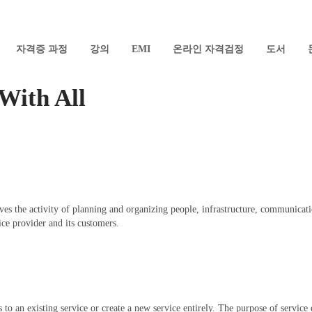
자격증 과정
강의
EMI
온라인 자격검정
도서
With All
lves the activity of planning and organizing people, infrastructure, communicat
ice provider and its customers.
o an existing service or create a new service entirely. The purpose of service d