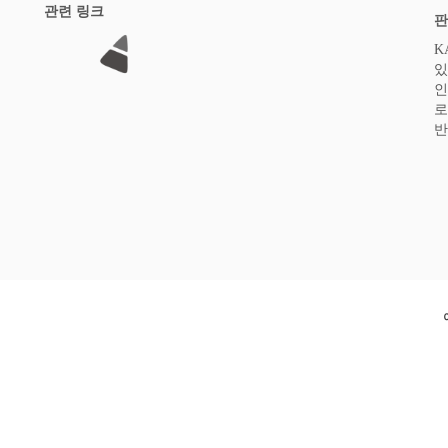
관련 링크
판
K
있
인
로
반