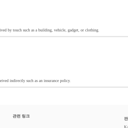
ived by touch such as a building, vehicle, gadget, or clothing.
eived indirectly such as an insurance policy.
관련 링크
판
K